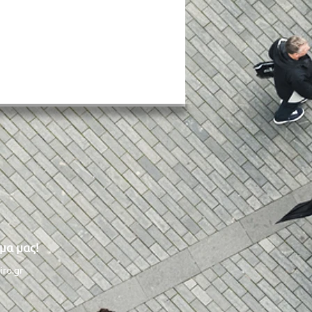
ωπαϊκή Πόλη
μα μας!
τισμού 2027 το Παλαιό
ηρο
iro.gr