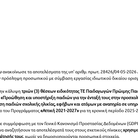
υ
 ανακοίνωσε τα αποτελέσματα της υπ' αριθμ. πρωτ. 28426/04-05-202
ην πρόσληψη προσωπικού με σύμβαση εργασίας ιδιωτικού δικαίου ορισ
την κάλυψη 
τριών (3) θέσεων ειδικότητας ΤΕ Παιδαγωγών Πρώιμης Παιδ
 
«Προώθηση και υποστήριξη παιδιών για την ένταξή τους στην προσχολ
ση παιδιών σχολικής ηλικίας, εφήβων και ατόμων με αναπηρία σε υπηρ
ιο του Προγράμματος 
«Αττική 2021-2027»
 για τη χρονική περίοδο 2025-
 σε συμμόρφωση με τον Γενικό Κανονισμό Προστασίας Δεδομένων (GDPR)
α αναζητήσουν τα αποτελέσματά τους στους σχετικούς πίνακες 
χρησιμο
ίτησής τους
, χωρίς να δημοσιοποιούνται προσωπικά στοιχεία.