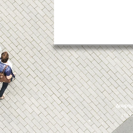
Αθηναϊκή Ριβιέρα: Εκτός
Διαφημ
ορόσημων του Ταμείου
Ανάκαμψης ο παραλιακός
210 9
πεζόδρομος –
ποδηλατόδρομος