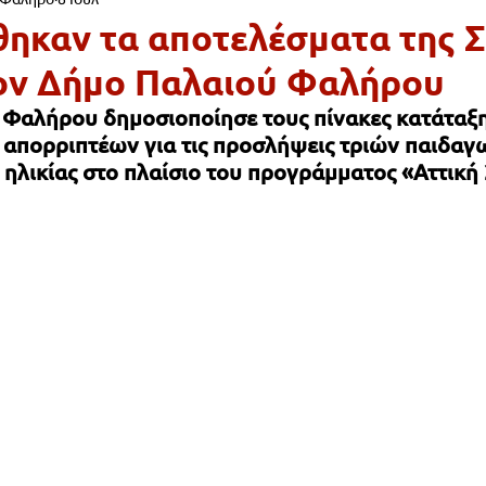
Ι & ΠΑΙΔΕΙΑ
ΠΕΡΙΒΑΛΛΟΝ
ΠΟΛΙΤΙΣΜΟΣ
ΠΡΟΣΩΠΑ
ηκαν τα αποτελέσματα της 
ον Δήμο Παλαιού Φαλήρου
ΨΥΧΑΓΩΓΙΑ
ΠΟΛΙΤΙΚΗ
ΕΚΚΛΗΣΙΑ
ΠΑΡΑΠΟΝΑ ΔΗ
Φαλήρου δημοσιοποίησε τους πίνακες κατάταξη
 απορριπτέων για τις προσλήψεις τριών παιδαγ
 ηλικίας στο πλαίσιο του προγράμματος «Αττική 
ΡΓΑ & ΥΠΟΔΟΜΕΣ
ΕΡΓΑΣΙΑ
ΚΑΘΑΡΙΟΤΗΤΑ
ΦΙΛΟΖ
ΑΙΟ ΦΑΛΗΡΟ
ΦΙΛΑΝΘΡΩΠΙΑ
ΑΡΧΙΤΕΚΤΟΝΙΚΗ
Ε