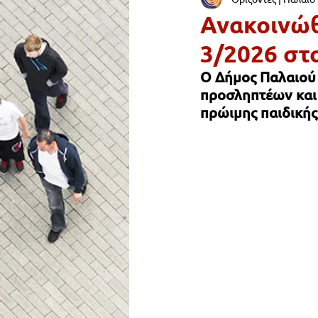
ΟΙΚΟΝΟΜΙΑ & ΑΓΟΡΑ
ΠΑΙΔ
Ανακοινώθ
3/2026 στ
ΣΥΓΚΟΙΝΩΝΙΑ
ΥΓΕΙΑ
Ο Δήμος Παλαιού 
προσληπτέων και
πρώιμης παιδικής
ΔΡΟΜΟΙ & ΠΕΖΟΔΡΟΜΙΑ
Ε
Lifestyle
Νεολαία
ΠΑΛ