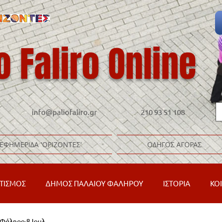
o Faliro Online
info@paliofaliro.gr
210 93 51 108
ΕΦΗΜΕΡΙΔΑ 'ΟΡΙΖΟΝΤΕΣ'
ΟΔΗΓΟΣ ΑΓΟΡΑΣ
ΤΙΣΜΟΣ
ΔΗΜΟΣ ΠΑΛΑΙΟΥ ΦΑΛΗΡΟΥ
ΙΣΤΟΡΙΑ
ΚΟ
ό Φάληρο
8 Ιουλ