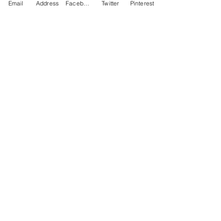
Email
Address
Facebook
Twitter
Pinterest
3 Οκτ 2025
διαβάστηκε 1 λεπτά
ΠΕΡΙΒΑΛΛΟΝ