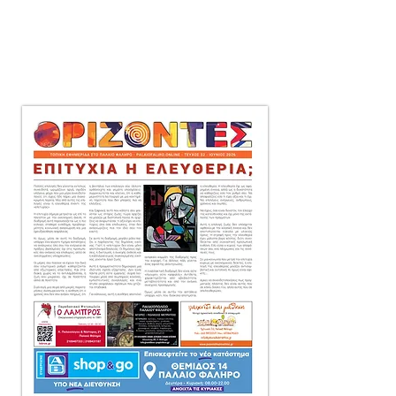
μηνιαία τοπική εφημερίδα
στο Παλαιό Φάληρο,
που διανέμεται δωρεάν
πόρτα-πόρτα
σε 10.000 αντίτυπα.