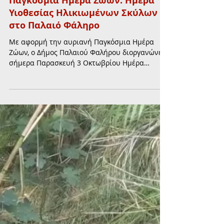
3 Οκτ 2025
διαβάστηκε 1 λεπτά
ΦΙΛΟΖΩΙΑ
Παγκόσμια Ημέρα Ζώων: Ημέρα
Υιοθεσίας Ηλικιωμένων Σκύλων
στο Παλαιό Φάληρο
Με αφορμή την αυριανή Παγκόσμια Ημέρα
Ζώων, ο Δήμος Παλαιού Φαλήρου διοργανώνει
σήμερα Παρασκευή 3 Οκτωβρίου Ημέρα
Υιοθεσίας Ηλικιωμένων Σκύλων. Δείξτε την
ουσιαστική φιλοζωία σας υιοθετώντας έναν
γέρικο, τρυφερό σκυλάκο!