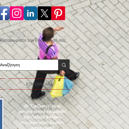
Καταχωρίστε την Επιχείρησή σας
ΕΠΙΚΟΙΝΩΝΙΑ
Οι "Ορίζοντες" είναι
μηνιαία τοπική εφημερίδα
στο Παλαιό Φάληρο,
που διανέμεται δωρεάν
πόρτα-πόρτα