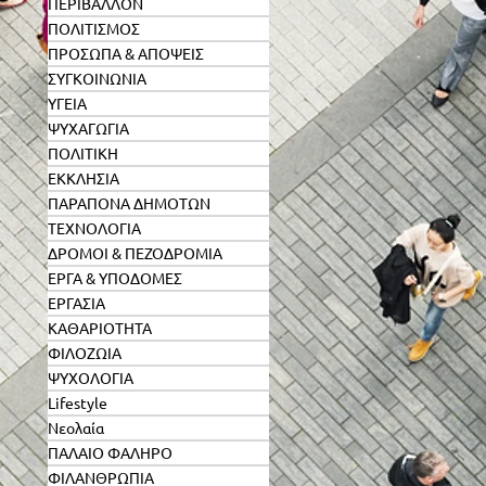
ΠΕΡΙΒΑΛΛΟΝ
ΠΟΛΙΤΙΣΜΟΣ
ΠΡΟΣΩΠΑ & ΑΠΟΨΕΙΣ
ΣΥΓΚΟΙΝΩΝΙΑ
ΥΓΕΙΑ
ΨΥΧΑΓΩΓΙΑ
ΠΟΛΙΤΙΚΗ
ΕΚΚΛΗΣΙΑ
ΠΑΡΑΠΟΝΑ ΔΗΜΟΤΩΝ
ΤΕΧΝΟΛΟΓΙΑ
ΔΡΟΜΟΙ & ΠΕΖΟΔΡΟΜΙΑ
ΕΡΓΑ & ΥΠΟΔΟΜΕΣ
ΕΡΓΑΣΙΑ
ΚΑΘΑΡΙΟΤΗΤΑ
ΦΙΛΟΖΩΙΑ
ΨΥΧΟΛΟΓΙΑ
Lifestyle
Νεολαία
ΠΑΛΑΙΟ ΦΑΛΗΡΟ
ΦΙΛΑΝΘΡΩΠΙΑ