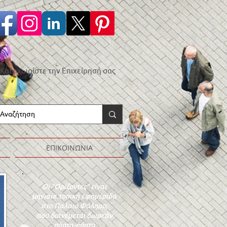
Καταχωρίστε την Επιχείρησή σας
ΕΠΙΚΟΙΝΩΝΙΑ
Οι "Ορίζοντες" είναι
μηνιαία τοπική εφημερίδα
στο Παλαιό Φάληρο,
που διανέμεται δωρεάν
πόρτα-πόρτα