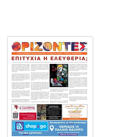
μηνιαία τοπική εφημερίδα
στο Παλαιό Φάληρο,
που διανέμεται δωρεάν
πόρτα-πόρτα
σε 10.000 αντίτυπα.