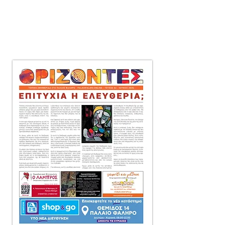
μηνιαία τοπική εφημερίδα
στο Παλαιό Φάληρο,
που διανέμεται δωρεάν
πόρτα-πόρτα
σε 10.000 αντίτυπα.