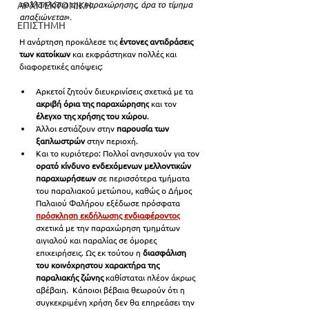
πολλαπλάσια της παραχώρησης, άρα το τίμημα 
ΑΡΧΙΤΕΚΤΟΝΙΚΗ
απαξιώνεται
»
.
ΕΠΙΣΤΗΜΗ
Η ανάρτηση προκάλεσε τις 
έντονες αντιδράσεις 
των κατοίκων 
και εκφράστηκαν πολλές και 
διαφορετικές απόψεις:
Αρκετοί ζητούν διευκρινίσεις σχετικά με τα 
ακριβή όρια της παραχώρησης
 και τον 
έλεγχο της χρήσης του χώρου
. 
Άλλοι εστιάζουν στην 
παρουσία των 
ξαπλωστρών
 στην περιοχή. 
Και το κυριότερο: Πολλοί ανησυχούν για τον 
ορατό κίνδυνο ενδεχόμενων μελλοντικών 
παραχωρήσεων 
σε περισσότερα τμήματα 
του παραλιακού μετώπου
, καθώς ο Δήμος 
Παλαιού Φαλήρου 
εξέδωσε πρόσφατα
πρόσκληση εκδήλωσης ενδιαφέροντος
σχετικά με την παραχώρηση τμημάτων 
αιγιαλού και παραλίας σε όμορες 
επιχειρήσεις.
 Ως εκ τούτου 
η 
διασφάλιση 
του κοινόχρηστου χαρακτήρα της 
παραλιακής ζώνης 
καθίσταται πλέον άκρως 
αβέβαιη
. 
Κάποιοι βέβαια θεωρούν ότι η 
συγκεκριμένη χρήση δεν θα επηρεάσει την 