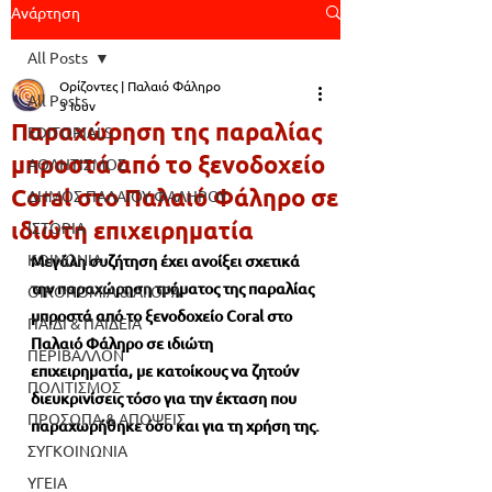
Ανάρτηση
All Posts
Ορίζοντες | Παλαιό Φάληρο
All Posts
3 Ιουν
Παραχώρηση της παραλίας
EDITORIALS
μπροστά από το ξενοδοχείο
ΑΘΛΗΤΙΣΜΟΣ
Coral στο Παλαιό Φάληρο σε
ΔΗΜΟΣ ΠΑΛΑΙΟΥ ΦΑΛΗΡΟΥ
ιδιώτη επιχειρηματία
ΙΣΤΟΡΙΑ
ΚΟΙΝΩΝΙΑ
Μεγάλη συζήτηση έχει ανοίξει σχετικά 
την παραχώρηση τμήματος της παραλίας 
ΟΙΚΟΝΟΜΙΑ & ΑΓΟΡΑ
μπροστά από το ξενοδοχείο Coral στο 
ΠΑΙΔΙ & ΠΑΙΔΕΙΑ
Παλαιό Φάληρο σε ιδιώτη 
ΠΕΡΙΒΑΛΛΟΝ
επιχειρηματία, με κατοίκους να ζητούν 
ΠΟΛΙΤΙΣΜΟΣ
διευκρινίσεις τόσο για την έκταση που 
ΠΡΟΣΩΠΑ & ΑΠΟΨΕΙΣ
παραχωρήθηκε όσο και για τη χρήση της.
ΣΥΓΚΟΙΝΩΝΙΑ
ΥΓΕΙΑ