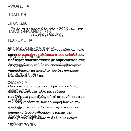
ΨΥΧΑΓΩΓΙΑ
ΠΟΛΙΤΙΚΗ
ΕΚΚΛΗΣΙΑ
Τα έργα σήμερα 6 Ιουνίου 2026 - Φωτο: 
ΠΑΡΑΠΟΝΑ ΔΗΜΟΤΩΝ
Γιώργος Περάκης
ΤΕΧΝΟΛΟΓΙΑ
ΔΡΟΜΟΙ & ΠΕΖΟΔΡΟΜΙΑ
Στην Αγίου Αλεξάνδρου υπάρχουν εδώ και πολύ 
καιρό 
ε
κτεταμένες καθιζήσεις στους κυβόλιθους
, 
ΕΡΓΑ & ΥΠΟΔΟΜΕΣ
πρόχειρες αποκαταστάσεις με τσιμεντοκονία στις 
διασταυρώσεις, καθώς και επαναλαμβανόμενα 
ΕΡΓΑΣΙΑ
«μπαλώματα» με άσφαλτο που δεν αντέχουν 
ΚΑΘΑΡΙΟΤΗΤΑ
στις καιρικές συνθήκες.
ΦΙΛΟΖΩΙΑ
Όλα αυτά δημιουργούν καθημερινό κίνδυνο, 
ΨΥΧΟΛΟΓΙΑ
ζημιές σε οχήματα
, αλλά και σοβαρά 
προβλήματα για πεζούς
, ειδικά σε συνδυασμό με 
Lifestyle
την κακή κατάσταση των πεζοδρομίων και τον 
ανεπαρκή φωτισμό. Δεν είναι λίγοι εκείνοι που 
Νεολαία
χαρακτηρίζουν λανθασμένη εξαρχής την 
ΠΑΛΑΙΟ ΦΑΛΗΡΟ
επιλογή των κυβόλιθων σε δρόμο με έντονη 
κυκλοφορία.
ΦΙΛΑΝΘΡΩΠΙΑ