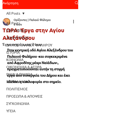
Ανάρτηση
All Posts
Ορίζοντες | Παλαιό Φάληρο
All Posts
6 Ιουν
ΤΩΡΑ: Έργα στην Αγίου
EDITORIALS
Αλεξάνδρου
ΑΘΛΗΤΙΣΜΟΣ
Έγινε ενημέρωση:
7 Ιουν
ΔΗΜΟΣ ΠΑΛΑΙΟΥ ΦΑΛΗΡΟΥ
Στην κεντρική οδό Αγίου Αλεξάνδρου του 
ΙΣΤΟΡΙΑ
Παλαιού Φαλήρου -και συγκεκριμένα 
ΚΟΙΝΩΝΙΑ
από Αφροδίτης μέχρι Ναϊάδων-
, 
ΟΙΚΟΝΟΜΙΑ & ΑΓΟΡΑ
πραγματοποιούνται αυτήν τη στιγμή 
ΠΑΙΔΙ & ΠΑΙΔΕΙΑ
έργα 
από συνεργεία του 
Δήμου 
και 
έχει 
ΠΕΡΙΒΑΛΛΟΝ
κλείσει η κυκλοφορία στο σημείο
.
ΠΟΛΙΤΙΣΜΟΣ
ΠΡΟΣΩΠΑ & ΑΠΟΨΕΙΣ
ΣΥΓΚΟΙΝΩΝΙΑ
ΥΓΕΙΑ