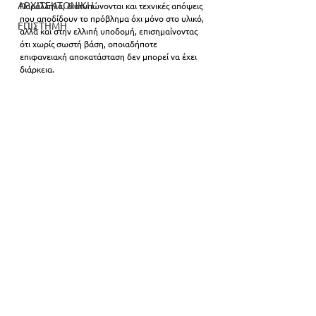
ΑΡΧΙΤΕΚΤΟΝΙΚΗ
Παράλληλα, διατυπώνονται και τεχνικές απόψεις 
που αποδίδουν το πρόβλημα όχι μόνο στο υλικό, 
ΕΠΙΣΤΗΜΗ
αλλά και στην ελλιπή υποδομή, επισημαίνοντας 
ότι χωρίς σωστή βάση, οποιαδήποτε 
επιφανειακή αποκατάσταση δεν μπορεί να έχει 
διάρκεια.