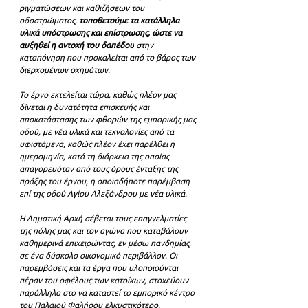
ριγματώσεων και καθιζήσεων του 
οδοστρώματος, 
τοποθετούμε τα κατάλληλα 
υλικά υπόστρωσης και επίστρωσης, ώστε να 
αυξηθεί η αντοχή του δαπέδου
 στην 
καταπόνηση που προκαλείται από το βάρος των 
διερχομένων οχημάτων.
Το έργο εκτελείται τώρα, καθώς πλέον μας 
δίνεται η δυνατότητα επισκευής και 
αποκατάστασης των φθορών της εμπορικής μας 
οδού, με νέα υλικά και τεχνολογίες από τα 
υφιστάμενα, καθώς πλέον έχει παρέλθει η 
ημερομηνία, κατά τη διάρκεια της οποίας 
απαγορευόταν από τους όρους ένταξης της 
πράξης του έργου, η οποιαδήποτε παρέμβαση 
επί της οδού Αγίου Αλεξάνδρου με νέα υλικά.
Η Δημοτική Αρχή σέβεται τους επαγγελματίες 
της πόλης μας και τον αγώνα που καταβάλουν 
καθημερινά επιχειρώντας, εν μέσω πανδημίας, 
σε ένα δύσκολο οικονομικό περιβάλλον. Οι 
παρεμβάσεις και τα έργα που υλοποιούνται 
πέραν του οφέλους των κατοίκων, στοχεύουν 
παράλληλα στο να καταστεί το εμπορικό κέντρο 
του Παλαιού Φαλήρου ελκυστικότερο.